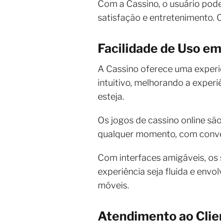
Com a Cassino, o usuário pode
satisfação e entretenimento.
Facilidade de Uso em
A Cassino oferece uma experiê
intuitivo, melhorando a exper
esteja.
Os jogos de cassino online sã
qualquer momento, com conveni
Com interfaces amigáveis, os 
experiência seja fluida e envo
móveis.
Atendimento ao Clie