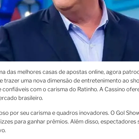
a das melhores casas de apostas online, agora patro
te trazer uma nova dimensão de entretenimento ao sh
e confiáveis com o carisma do Ratinho. A Cassino ofer
rcado brasileiro.
so por seu carisma e quadros inovadores. O Gol Sho
izzes para ganhar prêmios. Além disso, espectadores s
vo.