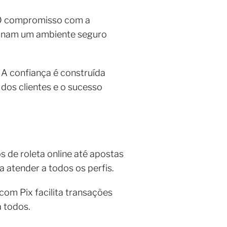
 O compromisso com a
cionam um ambiente seguro
A confiança é construída
 dos clientes e o sucesso
 de roleta online até apostas
a atender a todos os perfis.
om Pix facilita transações
a todos.