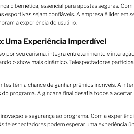
ça cibernética, essencial para apostas seguras. Com 
as esportivas sejam confiáveis. A empresa é líder em 
oram a experiência do usuário.
: Uma Experiência Imperdível
o por seu carisma, integra entretenimento e interaçã
nando o show mais dinâmico. Telespectadores particip
tes têm a chance de ganhar prêmios incríveis. A inter
do programa. A gincana final desafia todos a acerta
 inovação e segurança ao programa. Com a experiência
 Os telespectadores podem esperar uma experiência ún