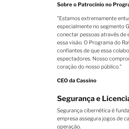
Sobre o Patrocínio no Progr
"Estamos extremamente entus
especialmente no segmento Go
conectar pessoas através de e
essa visão. O Programa do Ra
confiantes de que essa colabo
espectadores. Nosso comprom
coração do nosso público."
CEO da Cassino
Segurança e Licenc
Segurança cibernética é funda
empresa assegura jogos de cass
operação.