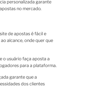
cia personalizada garante
 apostas no mercado.
te de apostas é fácil e
e ao alcance, onde quer que
e o usuário faça aposta a
jogadores para a plataforma.
nçada garante que a
cessidades dos clientes