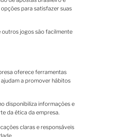
 opções para satisfazer suas
e outros jogos são facilmente
presa oferece ferramentas
o ajudam a promover hábitos
o disponibiliza informações e
te da ética da empresa.
icações claras e responsáveis
idade.