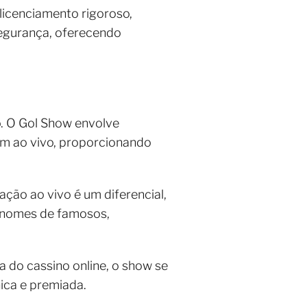
licenciamento rigoroso,
segurança, oferecendo
o. O Gol Show envolve
am ao vivo, proporcionando
ação ao vivo é um diferencial,
r nomes de famosos,
 do cassino online, o show se
ica e premiada.