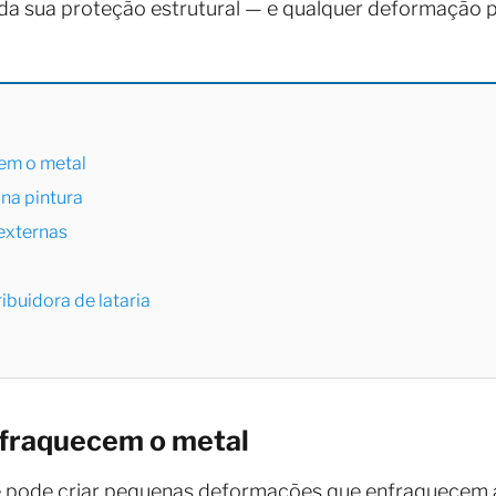
da sua proteção estrutural — e qualquer deformação 
em o metal
na pintura
externas
ibuidora de lataria
nfraquecem o metal
pode criar pequenas deformações que enfraquecem a