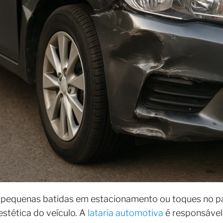
pequenas batidas em estacionamento ou toques no p
stética do veículo. A
lataria automotiva
é responsável