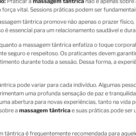
do:
Praticar a
massagem tântrica
não é apenas sobre a
força vital. Sessions práticas podem ser fundamentai
ssagem tântrica promove não apenas o prazer físico
o é essencial para um relacionamento saudável e dur
nquanto a massagem tântrica enfatiza o toque corporal
te seguro e respeitoso. Os praticantes devem garantir
timento durante toda a sessão. Dessa forma, a experi
ntrica pode variar para cada indivíduo. Algumas pes
erimentam uma profunda sensação de paz e tranquilid
 uma abertura para novas experiências, tanto na vida 
 sobre a
massagem tântrica
e suas práticas pode ser 
em tântrica é frequentemente recomendada para aque