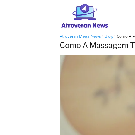
Atroveran Mega News
Blog
Como A M
Como A Massagem Tân