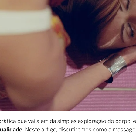
rática que vai além da simples exploração do corpo; 
ualidade
. Neste artigo, discutiremos como a massage