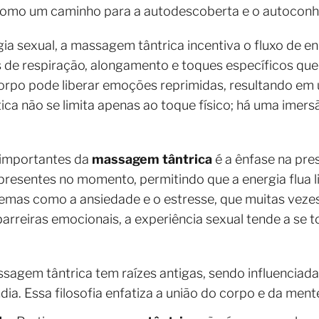
a como um caminho para a autodescoberta e o autocon
a sexual, a massagem tântrica incentiva o fluxo de en
 de respiração, alongamento e toques específicos que 
corpo pode liberar emoções reprimidas, resultando em
tica não se limita apenas ao toque físico; há uma ime
 importantes da
massagem tântrica
é a ênfase na pre
resentes no momento, permitindo que a energia flua li
mas como a ansiedade e o estresse, que muitas vezes 
barreiras emocionais, a experiência sexual tende a se t
sagem tântrica tem raízes antigas, sendo influenciada
ndia. Essa filosofia enfatiza a união do corpo e da ment